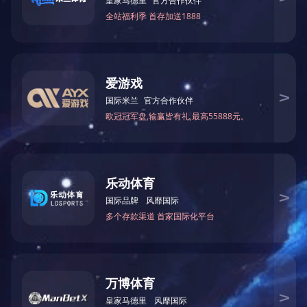
行业动态
bv韦德中国官方网站成立于2005年3月，座落于沪宁...
bv韦德中国官方网站成立于2005年3月，座落于沪宁...
bv韦德中国官方网站成立于2005年3月，座落于沪宁...
bv韦德(中国)
bv韦德中国官方网站
地 址：江苏省无锡市堰桥街道
西漳工业园西漳路66号
电 话：0510-83501790
传 真：0510-83501672
联系人：陈先生
手 机：18051933979
E-mail：info@wxhljx.com